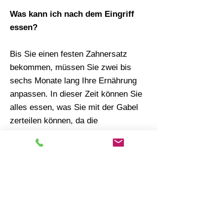
Was kann ich nach dem Eingriff
essen?
Bis Sie einen festen Zahnersatz
bekommen, müssen Sie zwei bis
sechs Monate lang Ihre Ernährung
anpassen. In dieser Zeit können Sie
alles essen, was Sie mit der Gabel
zerteilen können, da die
provisorischen Kronen so angefertigt
sind, dass sie mehrere Monate
halten.
Gewährleistung auf die Methode
All-on-4
EBENSLANGES VOLLSTÄNDIGES