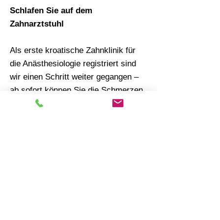
Schlafen Sie auf dem
Zahnarztstuhl
Als erste kroatische Zahnklinik für
die Anästhesiologie registriert sind
wir einen Schritt weiter gegangen –
ab sofort können Sie die Schmerzen
vergessen, auf dem Zahnarztstuhl
schlafen und mit neuen Zähnen
erwachen. Obwohl bei zahnärztlichen
Eingriffen gewöhnlich eine
Lokalanästhesie verabreicht wird,
entscheiden sich einige Patienten
trotzdem für eine Sedierung. Die
Sedierung ist ein Zustand des
verringerten Bewusstseins, der durch